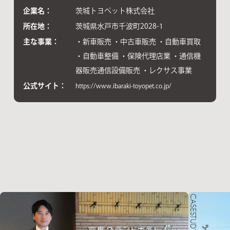
企業名：
茨城トヨペット株式会社
所在地：
茨城県水戸市千波町2028-1
主な事業：
・新車販売 ・中古車販売 ・自動車買取
・自動車整備 ・保険代理店業 ・通信機
器販売通信設備販売 ・レクサス事業
公式サイト：
https://www.ibaraki-toyopet.co.jp/
CASESTUDY 16