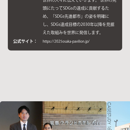
頭にたってSDGsの達成に貢献するた
め、「SDGs先進都市」の姿を明確に
し、SDGs達成目標の2030年以降を見据
えた取組みを世界に発信します。
公式サイト：
https://2025osaka-pavilion.jp/
CASESTUDY 16